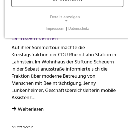
Alle Nachrichten
Details anzeigen
07.08.2026
CDU-Kreistagsfraktion lernt Wohnhaus
Impressum
|
Datenschutz
NOTWENDIGE COOKIES
Lahnstein kennen
Notwendige Cookies ermöglichen grundlegende
Auf ihrer Sommertour machte die
Funktionen und sind für die einwandfreie Funktion
Kreistagsfraktion der CDU Rhein-Lahn Station in
der Website erforderlich.
Lahnstein. Im Wohnhaus der Stiftung Scheuern
in der Sebastianusstraße informierte sich die
Einverständnis-Cookie
Fraktion über moderne Betreuung von
Name:
Menschen mit Beeinträchtigung. Jenny
cookie_consent
Lunkenheimer, Geschäftsbereichsleiterin mobile
Assistenz…
Zweck:
Dieser Cookie speichert die ausgewählten
Weiterlesen
Einverständnis-Optionen des Benutzers
Cookie Laufzeit:
1 Jahr