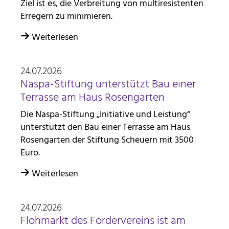
Ziel ist es, die Verbreitung von multiresistenten
Diese Informationen helfen uns zu verstehen, wie
Erregern zu minimieren.
unsere Besucher unsere Website nutzen. Hierzu
Weiterlesen
nutzen wir die Software matomo. Daten werden
nicht an Dritte weitergegeben.
24.07.2026
_pk_id
Naspa-Stiftung unterstützt Bau einer
Terrasse am Haus Rosengarten
Anbieter:
Stiftung Scheuern
Die Naspa-Stiftung „Initiative und Leistung“
Zweck:
unterstützt den Bau einer Terrasse am Haus
Seitenstatistik
Rosengarten der Stiftung Scheuern mit 3500
Euro.
Cookie Laufzeit:
13 Monate
Weiterlesen
_pk_ref
24.07.2026
Name:
Flohmarkt des Fördervereins ist am
Seitenstatistik