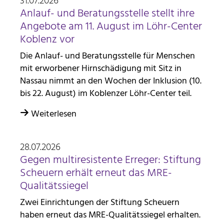
31.07.2026
Anlauf- und Beratungsstelle stellt ihre
Angebote am 11. August im Löhr-Center
mtm_consent oder
Koblenz vor
mtm_consent_removed
Die Anlauf- und Beratungsstelle für Menschen
Name:
mit erworbener Hirnschädigung mit Sitz in
mtm_consent oder mtm_consent_removed
Nassau nimmt an den Wochen der Inklusion (10.
Anbieter:
bis 22. August) im Koblenzer Löhr-Center teil.
Stiftung Scheuern
Weiterlesen
Zweck:
Speichert, ob Sie der Seitenstatistik mit Matomo
zugestimmt haben
28.07.2026
Gegen multiresistente Erreger: Stiftung
Cookie Laufzeit:
Scheuern erhält erneut das MRE-
unbegrenzt
Qualitätssiegel
Zwei Einrichtungen der Stiftung Scheuern
STATISTIK
haben erneut das MRE-Qualitätssiegel erhalten.
Statistik Cookies erfassen Informationen anonym.