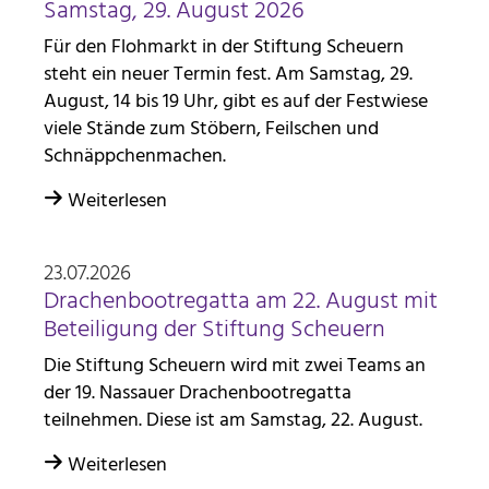
Samstag, 29. August 2026
Anbieter:
Für den Flohmarkt in der Stiftung Scheuern
Stiftung Scheuern
steht ein neuer Termin fest. Am Samstag, 29.
August, 14 bis 19 Uhr, gibt es auf der Festwiese
Zweck:
viele Stände zum Stöbern, Feilschen und
Seitenstatistik
Schnäppchenmachen.
Cookie Laufzeit:
6 Monate
Weiterlesen
_pk_ses, _pk_cvar, _pk_hsr
23.07.2026
Drachenbootregatta am 22. August mit
Name:
_pk_ses, _pk_cvar, _pk_hsr
Beteiligung der Stiftung Scheuern
Die Stiftung Scheuern wird mit zwei Teams an
Anbieter:
Stiftung Scheuern
der 19. Nassauer Drachenbootregatta
teilnehmen. Diese ist am Samstag, 22. August.
Zweck:
Seitenstatistik
Weiterlesen
Cookie Laufzeit: