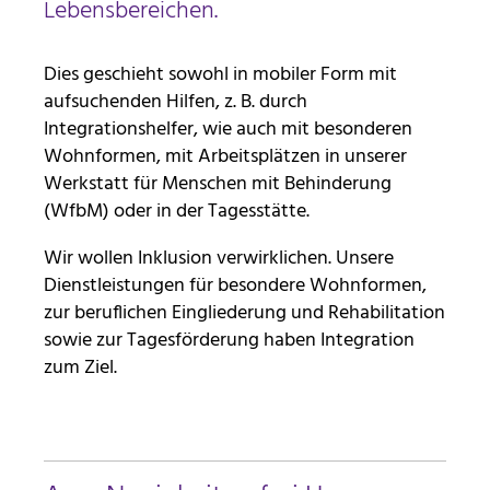
Lebensbereichen.
mtm_consent oder
Dies geschieht sowohl in mobiler Form mit
mtm_consent_removed
aufsuchenden Hilfen, z. B. durch
Integrationshelfer, wie auch mit besonderen
Name:
Wohnformen, mit Arbeitsplätzen in unserer
mtm_consent oder mtm_consent_removed
Werkstatt für Menschen mit Behinderung
Anbieter:
(WfbM) oder in der Tagesstätte.
Stiftung Scheuern
Wir wollen Inklusion verwirklichen. Unsere
Zweck:
Dienstleistungen für besondere Wohnformen,
Speichert, ob Sie der Seitenstatistik mit Matomo
zugestimmt haben
zur beruflichen Eingliederung und Rehabilitation
sowie zur Tagesförderung haben Integration
Cookie Laufzeit:
zum Ziel.
unbegrenzt
STATISTIK
Statistik Cookies erfassen Informationen anonym.