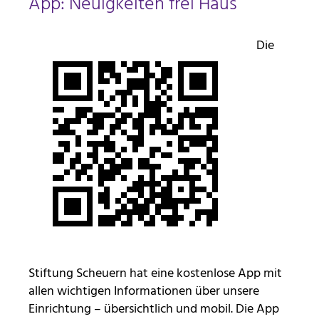
App: Neuigkeiten frei Haus
Diese Informationen helfen uns zu verstehen, wie
unsere Besucher unsere Website nutzen. Hierzu
Die
nutzen wir die Software matomo. Daten werden
nicht an Dritte weitergegeben.
_pk_id
Anbieter:
Stiftung Scheuern
Zweck:
Seitenstatistik
Cookie Laufzeit:
13 Monate
Stiftung Scheuern hat eine kostenlose App mit
_pk_ref
allen wichtigen Informationen über unsere
Name:
Einrichtung – übersichtlich und mobil. Die App
Seitenstatistik