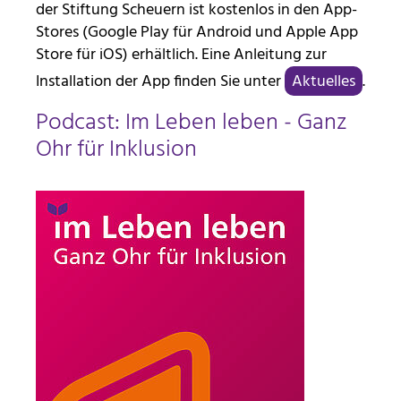
der Stiftung Scheuern ist kostenlos in den App-
Stores (Google Play für Android und Apple App
Anbieter:
Stiftung Scheuern
Store für iOS) erhältlich. Eine Anleitung zur
Installation der App finden Sie unter
Aktuelles
.
Zweck:
Seitenstatistik
Podcast: Im Leben leben - Ganz
Cookie Laufzeit:
Ohr für Inklusion
6 Monate
_pk_ses, _pk_cvar, _pk_hsr
Name:
_pk_ses, _pk_cvar, _pk_hsr
Anbieter:
Stiftung Scheuern
Zweck:
Seitenstatistik
Cookie Laufzeit: