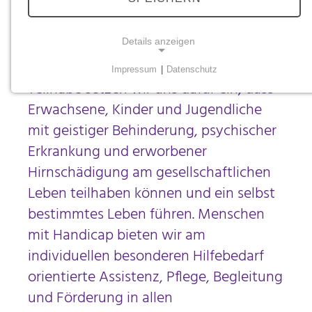
Die Stiftung Scheuern ist eine
Details anzeigen
Einrichtung der Behindertenhilfe. Als
Dienstleister für Eingliederung und
Impressum
|
Datenschutz
NOTWENDIGE COOKIES
Teilhabe setzen wir uns dafür ein, dass
Notwendige Cookies ermöglichen grundlegende
Erwachsene, Kinder und Jugendliche
Funktionen und sind für die einwandfreie Funktion
mit geistiger Behinderung, psychischer
der Website erforderlich.
Erkrankung und erworbener
Hirnschädigung am gesellschaftlichen
Einverständnis-Cookie
Leben teilhaben können und ein selbst
Name:
bestimmtes Leben führen. Menschen
cookie_consent
mit Handicap bieten wir am
Zweck:
individuellen besonderen Hilfebedarf
Dieser Cookie speichert die ausgewählten
Einverständnis-Optionen des Benutzers
orientierte Assistenz, Pflege, Begleitung
und Förderung in allen
Cookie Laufzeit:
1 Jahr