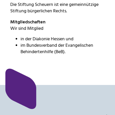
Die Stiftung Scheuern ist eine gemeinnützige
Anbieter:
Stiftung bürgerlichen Rechts.
Stiftung Scheuern
Mitgliedschaften
Zweck:
Wir sind Mitglied
Seitenstatistik
in der Diakonie Hessen und
Cookie Laufzeit:
im Bundesverband der Evangelischen
6 Monate
Behindertenhilfe (BeB).
_pk_ses, _pk_cvar, _pk_hsr
Name:
_pk_ses, _pk_cvar, _pk_hsr
Anbieter:
Stiftung Scheuern
Zweck:
Seitenstatistik
Cookie Laufzeit: