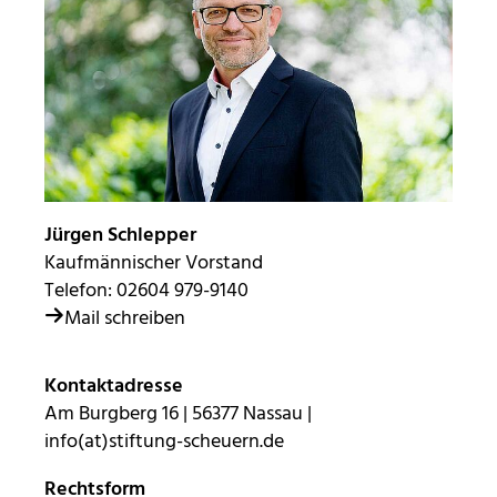
Diese Informationen helfen uns zu verstehen, wie
unsere Besucher unsere Website nutzen. Hierzu
nutzen wir die Software matomo. Daten werden
nicht an Dritte weitergegeben.
_pk_id
Anbieter:
Stiftung Scheuern
Jürgen Schlepper
Kaufmännischer Vorstand
Zweck:
Telefon:
02604 979-9140
Seitenstatistik
Mail schreiben
Cookie Laufzeit:
13 Monate
Kontaktadresse
Am Burgberg 16 | 56377 Nassau |
_pk_ref
info(at)stiftung-scheuern.de
Name:
Rechtsform
Seitenstatistik