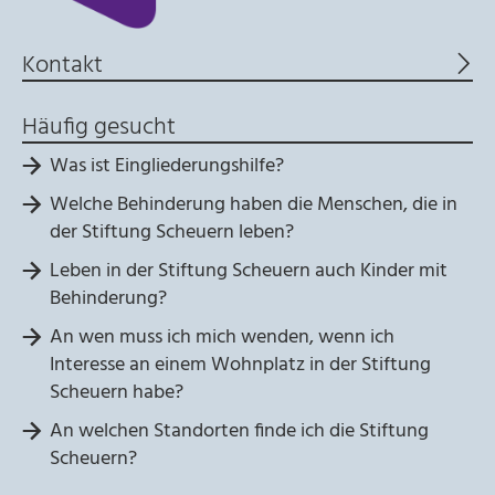
Kontakt
mtm_consent oder
mtm_consent_removed
Häufig gesucht
Name:
mtm_consent oder mtm_consent_removed
Was ist Eingliederungshilfe?
Anbieter:
Welche Behinderung haben die Menschen, die in
Stiftung Scheuern
der Stiftung Scheuern leben?
Zweck:
Leben in der Stiftung Scheuern auch Kinder mit
Speichert, ob Sie der Seitenstatistik mit Matomo
Behinderung?
zugestimmt haben
An wen muss ich mich wenden, wenn ich
Cookie Laufzeit:
Interesse an einem Wohnplatz in der Stiftung
unbegrenzt
Scheuern habe?
An welchen Standorten finde ich die Stiftung
Scheuern?
STATISTIK
Statistik Cookies erfassen Informationen anonym.