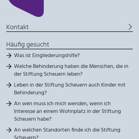
Diese Informationen helfen uns zu verstehen, wie
unsere Besucher unsere Website nutzen. Hierzu
nutzen wir die Software matomo. Daten werden
Kontakt
nicht an Dritte weitergegeben.
Häufig gesucht
_pk_id
Was ist Eingliederungshilfe?
Anbieter:
Stiftung Scheuern
Welche Behinderung haben die Menschen, die in
der Stiftung Scheuern leben?
Zweck:
Seitenstatistik
Leben in der Stiftung Scheuern auch Kinder mit
Behinderung?
Cookie Laufzeit:
13 Monate
An wen muss ich mich wenden, wenn ich
Interesse an einem Wohnplatz in der Stiftung
Scheuern habe?
_pk_ref
An welchen Standorten finde ich die Stiftung
Name:
Scheuern?
Seitenstatistik