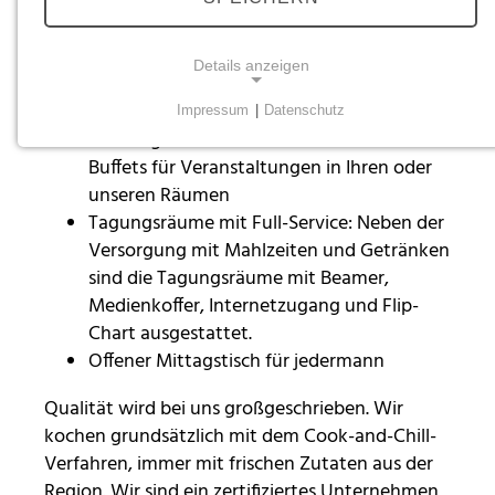
Gastronomie
Die Gastronomie der Stiftung Scheuern hat
Details anzeigen
Ihnen viel zu bieten:
Impressum
|
Datenschutz
NOTWENDIGE COOKIES
Cateringservice mit warmen und kalten
Buffets für Veranstaltungen in Ihren oder
Notwendige Cookies ermöglichen grundlegende
Funktionen und sind für die einwandfreie Funktion
unseren Räumen
der Website erforderlich.
Tagungsräume mit Full-Service: Neben der
Versorgung mit Mahlzeiten und Getränken
Einverständnis-Cookie
sind die Tagungsräume mit Beamer,
Medienkoffer, Internetzugang und Flip-
Name:
Chart ausgestattet.
cookie_consent
Offener Mittagstisch für jedermann
Zweck:
Dieser Cookie speichert die ausgewählten
Qualität wird bei uns großgeschrieben. Wir
Einverständnis-Optionen des Benutzers
kochen grundsätzlich mit dem Cook-and-Chill-
Verfahren, immer mit frischen Zutaten aus der
Cookie Laufzeit:
Region. Wir sind ein zertifiziertes Unternehmen
1 Jahr