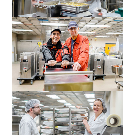
Diese Informationen helfen uns zu verstehen, wie
unsere Besucher unsere Website nutzen. Hierzu
nutzen wir die Software matomo. Daten werden
nicht an Dritte weitergegeben.
_pk_id
Anbieter:
Stiftung Scheuern
Zweck:
Seitenstatistik
Cookie Laufzeit:
13 Monate
_pk_ref
Name:
Seitenstatistik