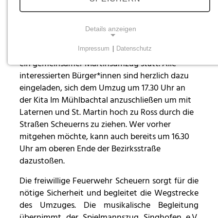
14.10.2025
Die Stiftung Scheuern und die Kita Im
Details anzeigen
Mühlbachtal feiern gemeinsam St. Martin. Am
Impressum
|
Datenschutz
10. November findet bereits zum zweiten Mal
NOTWENDIGE COOKIES
ein gemeinsamer Martinsumzug statt. Alle
Notwendige Cookies ermöglichen grundlegende
interessierten Bürger*innen sind herzlich dazu
Funktionen und sind für die einwandfreie Funktion
eingeladen, sich dem Umzug um 17.30 Uhr an
der Website erforderlich.
der Kita Im Mühlbachtal anzuschließen um mit
Laternen und St. Martin hoch zu Ross durch die
Einverständnis-Cookie
Straßen Scheuerns zu ziehen. Wer vorher
mitgehen möchte, kann auch bereits um 16.30
Name:
Uhr am oberen Ende der Bezirksstraße
cookie_consent
dazustoßen.
Zweck:
Dieser Cookie speichert die ausgewählten
Die freiwillige Feuerwehr Scheuern sorgt für die
Einverständnis-Optionen des Benutzers
nötige Sicherheit und begleitet die Wegstrecke
des Umzuges. Die musikalische Begleitung
Cookie Laufzeit:
übernimmt der Spielmannszug Singhofen e.V.
1 Jahr