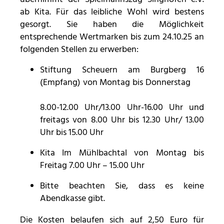
ab Kita. Für das leibliche Wohl wird bestens
gesorgt. Sie haben die Möglichkeit
mtm_consent oder
entsprechende Wertmarken bis zum 24.10.25 an
mtm_consent_removed
folgenden Stellen zu erwerben:
Name:
Stiftung Scheuern am Burgberg 16
mtm_consent oder mtm_consent_removed
(Empfang) von Montag bis Donnerstag
Anbieter:
Stiftung Scheuern
8.00-12.00 Uhr/13.00 Uhr-16.00 Uhr und
freitags von 8.00 Uhr bis 12.30 Uhr/ 13.00
Zweck:
Speichert, ob Sie der Seitenstatistik mit Matomo
Uhr bis 15.00 Uhr
zugestimmt haben
Kita Im Mühlbachtal von Montag bis
Cookie Laufzeit:
Freitag 7.00 Uhr – 15.00 Uhr
unbegrenzt
Bitte beachten Sie, dass es keine
Abendkasse gibt.
STATISTIK
Die Kosten belaufen sich auf 2,50 Euro für
Statistik Cookies erfassen Informationen anonym.