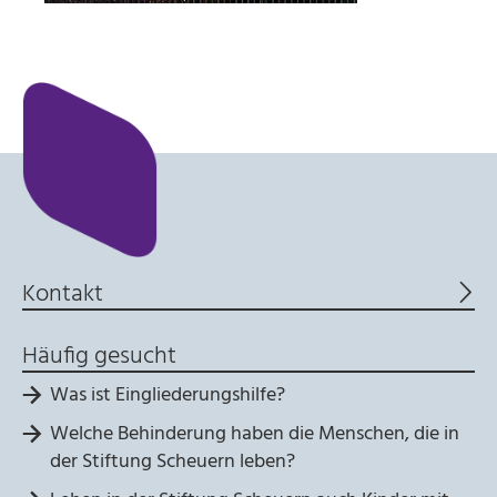
Anbieter:
Stiftung Scheuern
Zweck:
Seitenstatistik
Cookie Laufzeit:
6 Monate
_pk_ses, _pk_cvar, _pk_hsr
Kontakt
Name:
_pk_ses, _pk_cvar, _pk_hsr
Häufig gesucht
Anbieter:
Was ist Eingliederungshilfe?
Stiftung Scheuern
Welche Behinderung haben die Menschen, die in
Zweck:
Seitenstatistik
der Stiftung Scheuern leben?
Cookie Laufzeit: