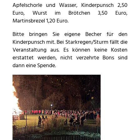
Apfelschorle und Wasser, Kinderpunsch 2,50
Diese Informationen helfen uns zu verstehen, wie
Euro, Wurst im Brötchen 3,50 Euro,
unsere Besucher unsere Website nutzen. Hierzu
Martinsbrezel 1,20 Euro.
nutzen wir die Software matomo. Daten werden
nicht an Dritte weitergegeben.
Bitte bringen Sie eigene Becher für den
Kinderpunsch mit. Bei Starkregen/Sturm fällt die
_pk_id
Veranstaltung aus. Es können keine Kosten
erstattet werden, nicht verzehrte Bons sind
Anbieter:
dann eine Spende.
Stiftung Scheuern
Zweck:
Seitenstatistik
Cookie Laufzeit:
13 Monate
_pk_ref
Name:
Seitenstatistik