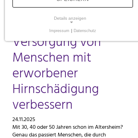
gegründet:
Details anzeigen
Mitglieder wollen
Impressum
|
Datenschutz
Versorgung von
NOTWENDIGE COOKIES
Notwendige Cookies ermöglichen grundlegende
Menschen mit
Funktionen und sind für die einwandfreie Funktion
der Website erforderlich.
erworbener
Einverständnis-Cookie
Hirnschädigung
Name:
cookie_consent
verbessern
Zweck:
Dieser Cookie speichert die ausgewählten
24.11.2025
Einverständnis-Optionen des Benutzers
Mit 30, 40 oder 50 Jahren schon im Altersheim?
Cookie Laufzeit:
Genau das passiert Menschen, die durch
1 Jahr