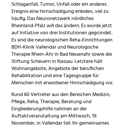
Schlaganfall, Tumor, Unfall oder ein anderes
Ereignis eine Hirnschädigung erleiden, viel zu
mtm_consent oder
häufig. Das Neuronetzwerk nördliches
mtm_consent_removed
Rheinland-Pfalz will das ändern. Es wurde jetzt
auf Initiative von drei Institutionen gegründet.
Name:
Es sind die neurologischen Reha-Einrichtungen
mtm_consent oder mtm_consent_removed
BDH-Klinik Vallendar und Neurologische
Anbieter:
Therapie Rhein-Ahr in Bad Neuenahr sowie die
Stiftung Scheuern
Stiftung Scheuern in Nassau. Letztere hält
Wohnangebote, Angebote der beruflichen
Zweck:
Speichert, ob Sie der Seitenstatistik mit Matomo
Rehabilitation und eine Tagesgruppe für
zugestimmt haben
Menschen mit erworbener Hirnschädigung vor.
Cookie Laufzeit:
Rund 60 Vertreter aus den Bereichen Medizin,
unbegrenzt
Pflege, Reha, Therapie, Beratung und
Eingliederungshilfe nahmen an der
Auftaktveranstaltung am Mittwoch, 19.
STATISTIK
November, in Vallendar teil. Ihr gemeinsames
Statistik Cookies erfassen Informationen anonym.