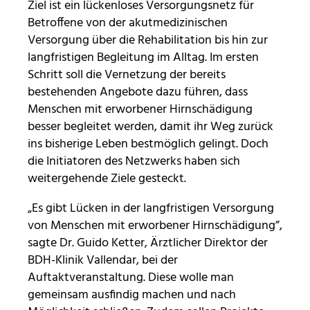
Ziel ist ein lückenloses Versorgungsnetz für
Diese Informationen helfen uns zu verstehen, wie
Betroffene von der akutmedizinischen
unsere Besucher unsere Website nutzen. Hierzu
Versorgung über die Rehabilitation bis hin zur
nutzen wir die Software matomo. Daten werden
langfristigen Begleitung im Alltag. Im ersten
nicht an Dritte weitergegeben.
Schritt soll die Vernetzung der bereits
bestehenden Angebote dazu führen, dass
_pk_id
Menschen mit erworbener Hirnschädigung
besser begleitet werden, damit ihr Weg zurück
Anbieter:
ins bisherige Leben bestmöglich gelingt. Doch
Stiftung Scheuern
die Initiatoren des Netzwerks haben sich
Zweck:
weitergehende Ziele gesteckt.
Seitenstatistik
„Es gibt Lücken in der langfristigen Versorgung
Cookie Laufzeit:
von Menschen mit erworbener Hirnschädigung”,
13 Monate
sagte Dr. Guido Ketter, Ärztlicher Direktor der
BDH-Klinik Vallendar, bei der
_pk_ref
Auftaktveranstaltung. Diese wolle man
gemeinsam ausfindig machen und nach
Name:
Seitenstatistik