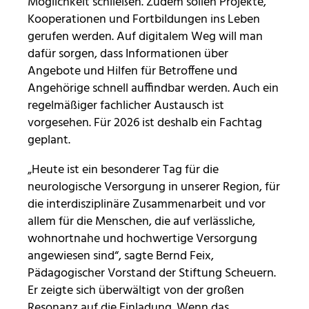
Möglichkeit schließen. Zudem sollen Projekte,
Kooperationen und Fortbildungen ins Leben
Anbieter:
gerufen werden. Auf digitalem Weg will man
Stiftung Scheuern
dafür sorgen, dass Informationen über
Zweck:
Angebote und Hilfen für Betroffene und
Seitenstatistik
Angehörige schnell auffindbar werden. Auch ein
regelmäßiger fachlicher Austausch ist
Cookie Laufzeit:
6 Monate
vorgesehen. Für 2026 ist deshalb ein Fachtag
geplant.
_pk_ses, _pk_cvar, _pk_hsr
„Heute ist ein besonderer Tag für die
neurologische Versorgung in unserer Region, für
Name:
die interdisziplinäre Zusammenarbeit und vor
_pk_ses, _pk_cvar, _pk_hsr
allem für die Menschen, die auf verlässliche,
Anbieter:
wohnortnahe und hochwertige Versorgung
Stiftung Scheuern
angewiesen sind“, sagte Bernd Feix,
Zweck:
Pädagogischer Vorstand der Stiftung Scheuern.
Seitenstatistik
Er zeigte sich überwältigt von der großen
Resonanz auf die Einladung. Wenn das
Cookie Laufzeit: