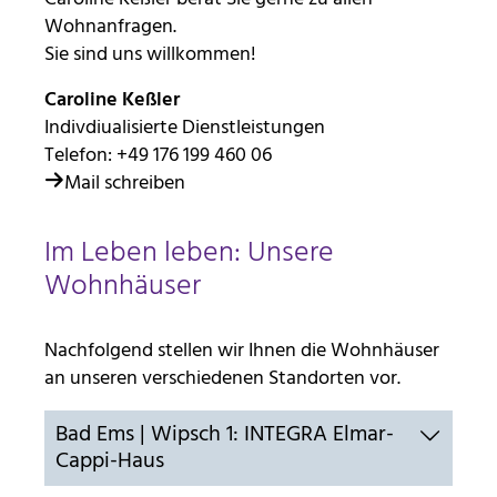
Wohnanfragen.
Diese Informationen helfen uns zu verstehen, wie
Sie sind uns willkommen!
unsere Besucher unsere Website nutzen. Hierzu
nutzen wir die Software matomo. Daten werden
Caroline Keßler
nicht an Dritte weitergegeben.
Indivdiualisierte Dienstleistungen
Telefon:
+49 176 199 460 06
_pk_id
Mail schreiben
Anbieter:
Stiftung Scheuern
Im Leben leben: Unsere
Zweck:
Wohnhäuser
Seitenstatistik
Cookie Laufzeit:
Nachfolgend stellen wir Ihnen die Wohnhäuser
13 Monate
an unseren verschiedenen Standorten vor.
_pk_ref
Bad Ems | Wipsch 1: INTEGRA Elmar-
Cappi-Haus
Name:
Seitenstatistik