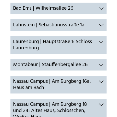
Bad Ems | Wilhelmsallee 26
Anbieter:
Stiftung Scheuern
Lahnstein | Sebastianusstraße 1a
Zweck:
Seitenstatistik
Cookie Laufzeit:
Laurenburg | Hauptstraße 1: Schloss
6 Monate
Laurenburg
_pk_ses, _pk_cvar, _pk_hsr
Montabaur | Stauffenbergallee 26
Name:
_pk_ses, _pk_cvar, _pk_hsr
Nassau Campus | Am Burgberg 16a:
Haus am Bach
Anbieter:
Stiftung Scheuern
Zweck:
Nassau Campus | Am Burgberg 18
Seitenstatistik
und 24: Altes Haus, Schlösschen,
Cookie Laufzeit: