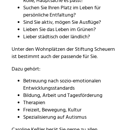
Rolle, Hauptsache es passt!
Suchen Sie Ihren Platz im Leben für
persönliche Entfaltung?
mtm_consent oder
Sind Sie aktiv, mögen Sie Ausflüge?
mtm_consent_removed
Lieben Sie das Leben im Grünen?
Name:
Lieber städtisch oder ländlich?
mtm_consent oder mtm_consent_removed
Unter den Wohnplätzen der Stiftung Scheuern
Anbieter:
ist bestimmt auch der passende für Sie.
Stiftung Scheuern
Dazu gehört:
Zweck:
Speichert, ob Sie der Seitenstatistik mit Matomo
Betreuung nach sozio-emotionalen
zugestimmt haben
Entwicklungsstandards
Cookie Laufzeit:
Bildung, Arbeit und Tagesförderung
unbegrenzt
Therapien
Freizeit, Bewegung, Kultur
Spezialisierung auf Autismus
STATISTIK
Caroline Keßler berät Sie gerne zu allen
Statistik Cookies erfassen Informationen anonym.