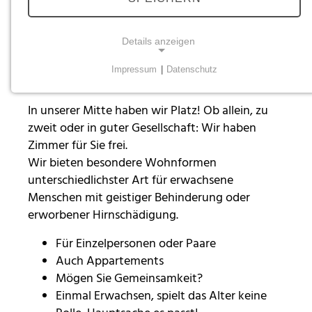
Dein Zuhause finden
Details anzeigen
Zusammen wohnen - Teilhabe
erleben
Impressum
|
Datenschutz
NOTWENDIGE COOKIES
Notwendige Cookies ermöglichen grundlegende
In unserer Mitte haben wir Platz! Ob allein, zu
Funktionen und sind für die einwandfreie Funktion
zweit oder in guter Gesellschaft: Wir haben
der Website erforderlich.
Zimmer für Sie frei.
Wir bieten besondere Wohnformen
Einverständnis-Cookie
unterschiedlichster Art für erwachsene
Menschen mit geistiger Behinderung oder
Name:
erworbener Hirnschädigung.
cookie_consent
Zweck:
Für Einzelpersonen oder Paare
Dieser Cookie speichert die ausgewählten
Auch Appartements
Einverständnis-Optionen des Benutzers
Mögen Sie Gemeinsamkeit?
Einmal Erwachsen, spielt das Alter keine
Cookie Laufzeit:
1 Jahr